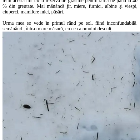
felul acesta îmi fac o rezervă de grăsime pentru iarnă de până la 40
% din greutate. Mai mănâncă jir, miere, furnici, albine și viespi,
ciuperci, mamifere mici, păsări.
Urma mea se vede în primul rând pe sol, fiind inconfundabilă,
semănând , într-o mare măsură, cu cea a omului desculț.