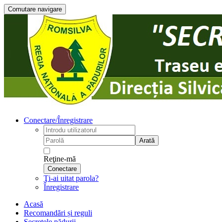
Comutare navigare
Conectare/Înregistrare
Arată
Reţine-mă
Conectare
Ţi-ai uitat parola?
Înregistrare
Acasă
Recomandări și reguli
Secretele pădurii