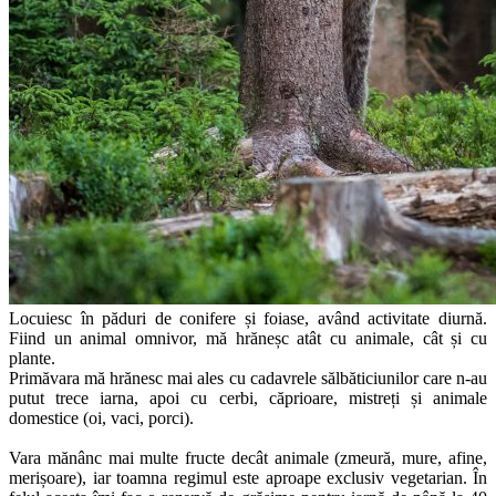
Locuiesc în păduri de conifere și foiase, având activitate diurnă.
Fiind un animal omnivor, mă hrăneșc atât cu animale, cât și cu
plante.
Primăvara mă hrănesc mai ales cu cadavrele sălbăticiunilor care n-au
putut trece iarna, apoi cu cerbi, căprioare, mistreți și animale
domestice (oi, vaci, porci).
Vara mănânc mai multe fructe decât animale (zmeură, mure, afine,
merișoare), iar toamna regimul este aproape exclusiv vegetarian. În