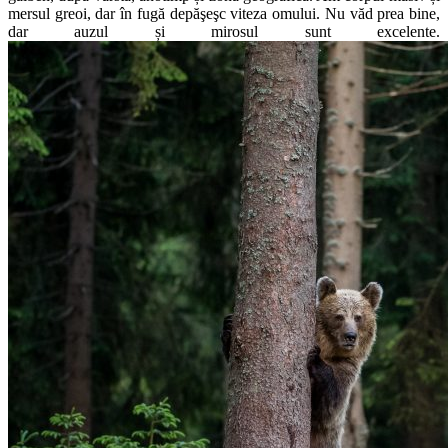
mersul greoi, dar în fugă depăşeşc viteza omului. Nu văd prea bine,
dar auzul și mirosul sunt excelente.