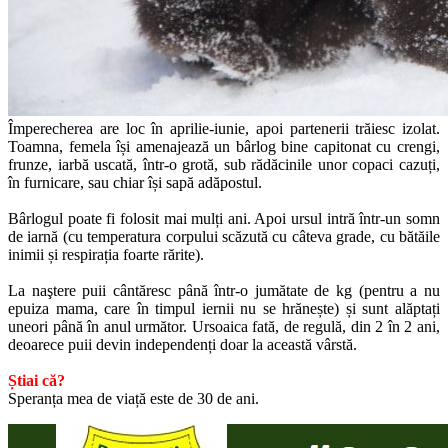
Împerecherea are loc în aprilie-iunie, apoi partenerii trăiesc izolat.
Toamna, femela își amenajează un bârlog bine capitonat cu crengi,
frunze, iarbă uscată, într-o grotă, sub rădăcinile unor copaci cazuți,
în furnicare, sau chiar își sapă adăpostul.
Bârlogul poate fi folosit mai mulți ani. Apoi ursul intră într-un somn
de iarnă (cu temperatura corpului scăzută cu câteva grade, cu bătăile
inimii și respirația foarte rărite).
La naştere puii cântăresc până într-o jumătate de kg (pentru a nu
epuiza mama, care în timpul iernii nu se hrănește) și sunt alăptați
uneori până în anul următor. Ursoaica fată, de regulă, din 2 în 2 ani,
deoarece puii devin independenți doar la această vârstă.
Știai că?
Speranța mea de viață este de 30 de ani.