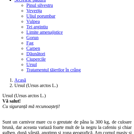
Pinul silvestru
Veverița
Uliul porumbar
Vulpea
Tei argintiu
Limite amenajistice
Gorun
Fag
Carpen
Dăunători
Ciupercile
Ursul
Tratamentul tăierilor în crâng
Acasă
Ursul (Ursus arctos L.)
Ursul (Ursus arctos L.)
Vă salut!
Cu siguranță mă recunoașteți!
Sunt un carnivor mare cu o greutate de pâna la 300 kg, de culoare
brună, dar aceasta variază foarte mult de la negru la cafeniu și chiar
galben, după vârstă, anotimp și zona geografică. Am corpul masiv și