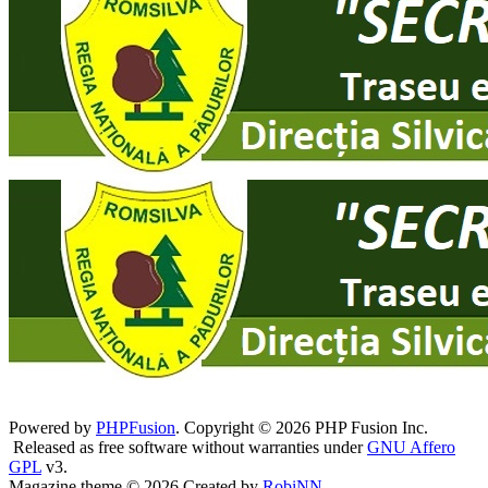
Powered by
PHPFusion
. Copyright © 2026 PHP Fusion Inc.
Released as free software without warranties under
GNU Affero
GPL
v3.
Magazine theme © 2026 Created by
RobiNN