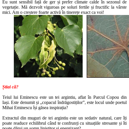
Eu sunt sensibil față de ger și prefer climate calde în sezonul de
vegetație. Mă dezvolt viguroas pe soluri fertile și fructific la vârste
mici. Am o creștere foarte activă în tinerețe exact ca voi!
Știai că?
Teiul lui Eminescu este un tei argintiu, aflat în Parcul Copou din
Iași. Este denumit și „copacul îndrăgostiților”, este locul unde poetul
Mihai Eminescu își găsea inspirația?
Extractul din muguri de tei argintiu este un sedativ natural, care îți
poate readuce echilibrul când te confrunți cu situațiile stresante și îti
poate dărui un somn liniștitor și energizant?