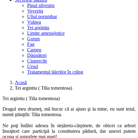
Pinul silvestru
Veverița
Uliul porumbar
Vulpea
Tei argintiu
Limite amenajistice
Gorun
Fag
Carpen
Dăunători
Ciupercile
Ursul
Tratamentul tăierilor în crâng
Acasă
Tei argintiu ( Tilia tomentosa)
Tei argintiu ( Tilia tomentosa)
Dragul meu drumeţ, mă bucur că ai ajuns şi la mine, eu sunt teiul,
numit ştiinţific Tilia tomentosa.
Ne poţi întâlni adesea în stejăreto-cărpinete, de obicei ca arbori
însoţitori care participă la constituirea pădurii, dar uneori putem
ocupa şi suprafeţe mai mari!