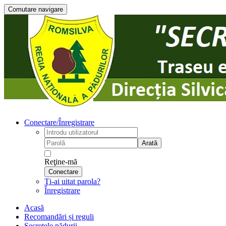
Comutare navigare
Conectare/Înregistrare
Arată
Reţine-mă
Conectare
Ţi-ai uitat parola?
Înregistrare
Acasă
Recomandări și reguli
Secretele pădurii