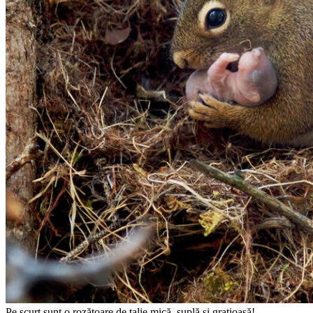
Pe scurt sunt o rozătoare de talie mică, suplă și grațioasă!