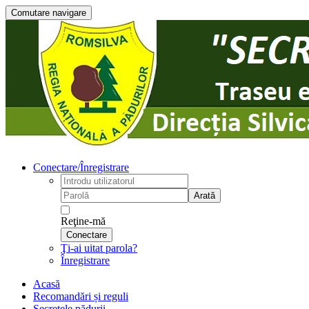
Comutare navigare
Conectare/Înregistrare
Arată
Reţine-mă
Conectare
Ţi-ai uitat parola?
Înregistrare
Acasă
Recomandări și reguli
Secretele pădurii