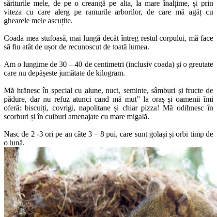
săriturile mele, de pe o creangă pe alta, la mare înalțime, și prin
viteza cu care alerg pe ramurile arborilor, de care mă agăț cu
ghearele mele ascuțite.
Coada mea stufoasă, mai lungă decăt întreg restul corpului, mă face
să fiu atât de ușor de recunoscut de toată lumea.
Am o lungime de 30 – 40 de centimetri (inclusiv coada) și o greutate
care nu depășeste jumătate de kilogram.
Mă hrănesc în special cu alune, nuci, seminte, sâmburi și fructe de
pădure, dar nu refuz atunci cand mă mut” la oraș și oamenii îmi
oferă: biscuiți, covrigi, napolitane și chiar pizza! Mă odihnesc în
scorburi și în cuiburi amenajate cu mare migală.
Nasc de 2 -3 ori pe an câte 3 – 8 pui, care sunt golași și orbi timp de
o lună.