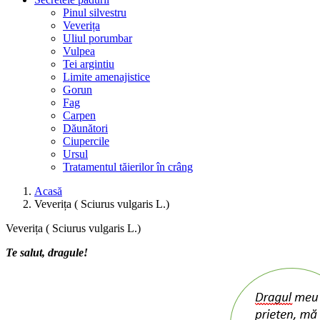
Pinul silvestru
Veverița
Uliul porumbar
Vulpea
Tei argintiu
Limite amenajistice
Gorun
Fag
Carpen
Dăunători
Ciupercile
Ursul
Tratamentul tăierilor în crâng
Acasă
Veverița ( Sciurus vulgaris L.)
Veverița ( Sciurus vulgaris L.)
Te salut, dragule!