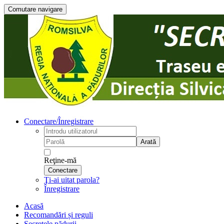
Comutare navigare
Conectare/Înregistrare
Arată
Reţine-mă
Conectare
Ţi-ai uitat parola?
Înregistrare
Acasă
Recomandări și reguli
Secretele pădurii