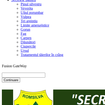
Pinul silvestru
Veverița
Uliul porumbar
Vulpea
Tei argintiu
Limite amenajistice
Gorun
Fag
Carpen
Dăunători
Ciupercile
Ursul
Tratamentul tăierilor în crâng
Fusion GateWay
Continuare