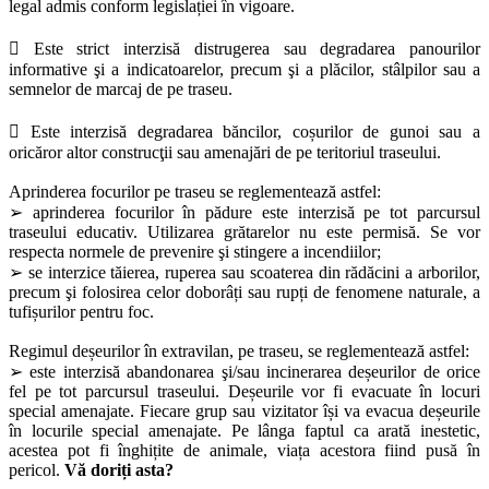
legal admis conform legislației în vigoare.
 Este strict interzisă distrugerea sau degradarea panourilor
informative şi a indicatoarelor, precum şi a plăcilor, stâlpilor sau a
semnelor de marcaj de pe traseu.
 Este interzisă degradarea băncilor, coșurilor de gunoi sau a
oricăror altor construcţii sau amenajări de pe teritoriul traseului.
Aprinderea focurilor pe traseu se reglementează astfel:
➢ aprinderea focurilor în pădure este interzisă pe tot parcursul
traseului educativ. Utilizarea grătarelor nu este permisă. Se vor
respecta normele de prevenire şi stingere a incendiilor;
➢ se interzice tăierea, ruperea sau scoaterea din rădăcini a arborilor,
precum şi folosirea celor doborâți sau rupți de fenomene naturale, a
tufișurilor pentru foc.
Regimul deșeurilor în extravilan, pe traseu, se reglementează astfel:
➢ este interzisă abandonarea şi/sau incinerarea deșeurilor de orice
fel pe tot parcursul traseului. Deșeurile vor fi evacuate în locuri
special amenajate. Fiecare grup sau vizitator își va evacua deșeurile
în locurile special amenajate. Pe lânga faptul ca arată inestetic,
acestea pot fi înghițite de animale, viața acestora fiind pusă în
pericol.
Vă doriți asta?