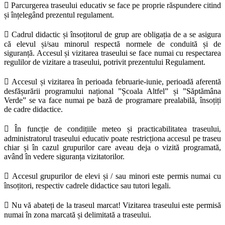
 Parcurgerea traseului educativ se face pe proprie răspundere citind
și înțelegând prezentul regulament.
 Cadrul didactic și însoțitorul de grup are obligația de a se asigura
că elevul și/sau minorul respectă normele de conduită și de
siguranță. Accesul și vizitarea traseului se face numai cu respectarea
regulilor de vizitare a traseului, potrivit prezentului Regulament.
 Accesul și vizitarea în perioada februarie-iunie, perioadă aferentă
desfășurării programului național ”Școala Altfel” și ”Săptămâna
Verde” se va face numai pe bază de programare prealabilă, însoțiți
de cadre didactice.
 În funcție de condițiile meteo și practicabilitatea traseului,
administratorul traseului educativ poate restricționa accesul pe traseu
chiar și în cazul grupurilor care aveau deja o vizită programată,
având în vedere siguranța vizitatorilor.
 Accesul grupurilor de elevi și / sau minori este permis numai cu
însoțitori, respectiv cadrele didactice sau tutori legali.
 Nu vă abateți de la traseul marcat! Vizitarea traseului este permisă
numai în zona marcată și delimitată a traseului.