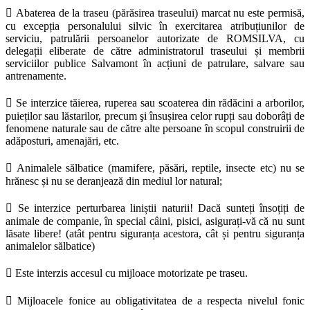
 Abaterea de la traseu (părăsirea traseului) marcat nu este permisă,
cu excepția personalului silvic în exercitarea atribuțiunilor de
serviciu, patrulării persoanelor autorizate de ROMSILVA, cu
delegații eliberate de către administratorul traseului și membrii
serviciilor publice Salvamont în acțiuni de patrulare, salvare sau
antrenamente.
 Se interzice tăierea, ruperea sau scoaterea din rădăcini a arborilor,
puieților sau lăstarilor, precum şi însușirea celor rupți sau doborâți de
fenomene naturale sau de către alte persoane în scopul construirii de
adăposturi, amenajări, etc.
 Animalele sălbatice (mamifere, păsări, reptile, insecte etc) nu se
hrănesc și nu se deranjează din mediul lor natural;
 Se interzice perturbarea liniștii naturii! Dacă sunteți însoțiți de
animale de companie, în special câini, pisici, asigurați-vă că nu sunt
lăsate libere! (atât pentru siguranța acestora, cât și pentru siguranța
animalelor sălbatice)
 Este interzis accesul cu mijloace motorizate pe traseu.
 Mijloacele fonice au obligativitatea de a respecta nivelul fonic