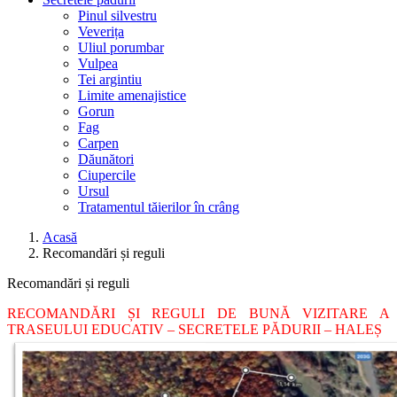
Pinul silvestru
Veverița
Uliul porumbar
Vulpea
Tei argintiu
Limite amenajistice
Gorun
Fag
Carpen
Dăunători
Ciupercile
Ursul
Tratamentul tăierilor în crâng
Acasă
Recomandări și reguli
Recomandări și reguli
RECOMANDĂRI ȘI REGULI DE BUNĂ VIZITARE A
TRASEULUI EDUCATIV – SECRETELE PĂDURII – HALEȘ