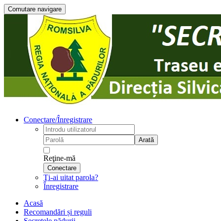
Comutare navigare
Conectare/Înregistrare
Arată
Reţine-mă
Conectare
Ţi-ai uitat parola?
Înregistrare
Acasă
Recomandări și reguli
Secretele pădurii